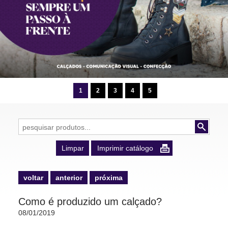
1
2
3
4
5
Limpar
Imprimir catálogo
voltar
anterior
próxima
voltar
anterior
próxima
Como é produzido um calçado?
08/01/2019