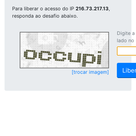
Para liberar o acesso
do IP
216.73.217.13
,
responda ao desafio abaixo.
Digite 
lado no
[trocar imagem]