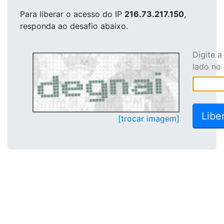
Para liberar o acesso
do IP
216.73.217.150
,
responda ao desafio abaixo.
Digite 
lado no
[trocar imagem]