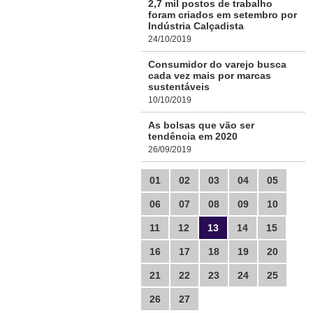
2,7 mil postos de trabalho
foram criados em setembro por
Indústria Calçadista
24/10/2019
Consumidor do varejo busca
cada vez mais por marcas
sustentáveis
10/10/2019
As bolsas que vão ser
tendência em 2020
26/09/2019
01
02
03
04
05
06
07
08
09
10
11
12
13
14
15
16
17
18
19
20
21
22
23
24
25
26
27