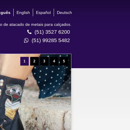
uguês
English
Español
Deutsch
 de atacado de metais para calçados.
(51) 3527 6200
(51) 99285 5482
1
2
3
4
5