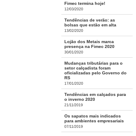
Fimec termina hoje!
12/03/2020
Tendências de verão: as
bolsas que estão em alta
13/02/2020
Lojão dos Metais marca
presença na Fimec 2020
30/01/2020
Mudanças tributárias para o
setor calçadista foram
oficializadas pelo Governo do
RS
17/01/2020
Tendências em calçados para
o inverno 2020
21/11/2019
Os sapatos mais indicados
para ambientes empresariais
07/11/2019