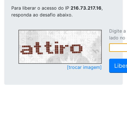
Para liberar o acesso
do IP
216.73.217.16
,
responda ao desafio abaixo.
Digite 
lado no
[trocar imagem]