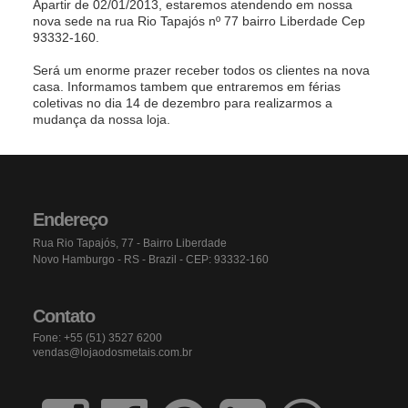
Apartir de 02/01/2013, estaremos atendendo em nossa
nova sede na rua Rio Tapajós nº 77 bairro Liberdade Cep
93332-160.
Será um enorme prazer receber todos os clientes na nova
casa. Informamos tambem que entraremos em férias
coletivas no dia 14 de dezembro para realizarmos a
mudança da nossa loja.
Endereço
Rua Rio Tapajós, 77 - Bairro Liberdade
Novo Hamburgo - RS - Brazil - CEP: 93332-160
Contato
Fone: +55 (51) 3527 6200
vendas@lojaodosmetais.com.br