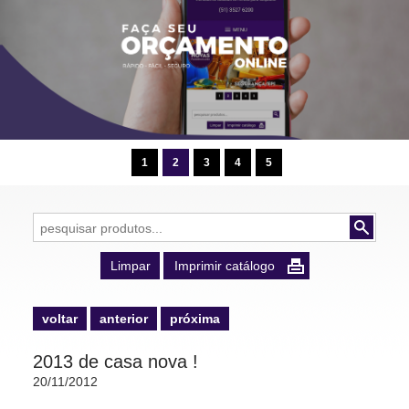
1
2
3
4
5
Limpar
Imprimir catálogo
voltar
anterior
próxima
voltar
anterior
próxima
2013 de casa nova !
20/11/2012