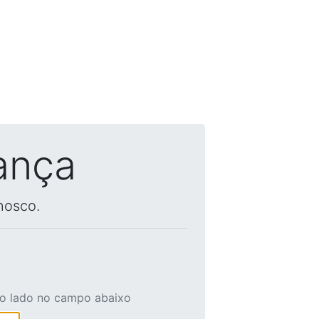
ança
nosco.
ao lado no campo abaixo