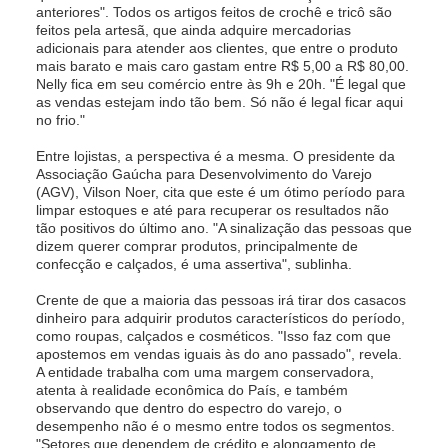
anteriores". Todos os artigos feitos de crochê e tricô são
feitos pela artesã, que ainda adquire mercadorias
adicionais para atender aos clientes, que entre o produto
mais barato e mais caro gastam entre R$ 5,00 a R$ 80,00.
Nelly fica em seu comércio entre às 9h e 20h. "É legal que
as vendas estejam indo tão bem. Só não é legal ficar aqui
no frio."
Entre lojistas, a perspectiva é a mesma. O presidente da
Associação Gaúcha para Desenvolvimento do Varejo
(AGV), Vilson Noer, cita que este é um ótimo período para
limpar estoques e até para recuperar os resultados não
tão positivos do último ano. "A sinalização das pessoas que
dizem querer comprar produtos, principalmente de
confecção e calçados, é uma assertiva", sublinha.
Crente de que a maioria das pessoas irá tirar dos casacos
dinheiro para adquirir produtos característicos do período,
como roupas, calçados e cosméticos. "Isso faz com que
apostemos em vendas iguais às do ano passado", revela.
A entidade trabalha com uma margem conservadora,
atenta à realidade econômica do País, e também
observando que dentro do espectro do varejo, o
desempenho não é o mesmo entre todos os segmentos.
"Setores que dependem de crédito e alongamento de