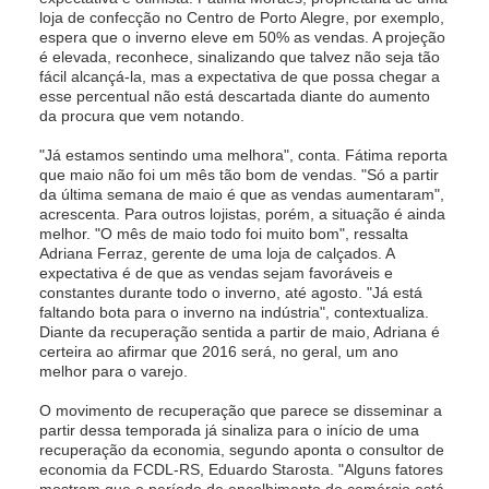
loja de confecção no Centro de Porto Alegre, por exemplo,
espera que o inverno eleve em 50% as vendas. A projeção
é elevada, reconhece, sinalizando que talvez não seja tão
fácil alcançá-la, mas a expectativa de que possa chegar a
esse percentual não está descartada diante do aumento
da procura que vem notando.
"Já estamos sentindo uma melhora", conta. Fátima reporta
que maio não foi um mês tão bom de vendas. "Só a partir
da última semana de maio é que as vendas aumentaram",
acrescenta. Para outros lojistas, porém, a situação é ainda
melhor. "O mês de maio todo foi muito bom", ressalta
Adriana Ferraz, gerente de uma loja de calçados. A
expectativa é de que as vendas sejam favoráveis e
constantes durante todo o inverno, até agosto. "Já está
faltando bota para o inverno na indústria", contextualiza.
Diante da recuperação sentida a partir de maio, Adriana é
certeira ao afirmar que 2016 será, no geral, um ano
melhor para o varejo.
O movimento de recuperação que parece se disseminar a
partir dessa temporada já sinaliza para o início de uma
recuperação da economia, segundo aponta o consultor de
economia da FCDL-RS, Eduardo Starosta. "Alguns fatores