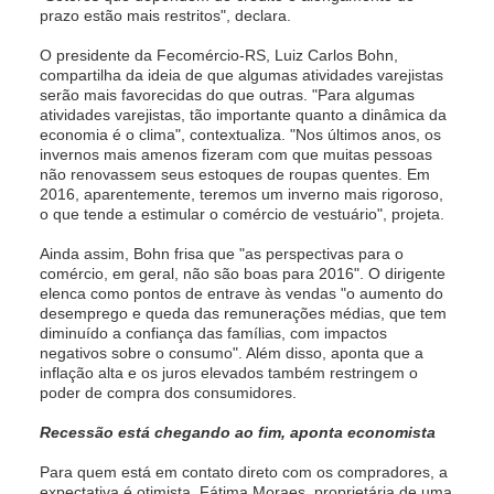
prazo estão mais restritos", declara.
O presidente da Fecomércio-RS, Luiz Carlos Bohn,
compartilha da ideia de que algumas atividades varejistas
serão mais favorecidas do que outras. "Para algumas
atividades varejistas, tão importante quanto a dinâmica da
economia é o clima", contextualiza. "Nos últimos anos, os
invernos mais amenos fizeram com que muitas pessoas
não renovassem seus estoques de roupas quentes. Em
2016, aparentemente, teremos um inverno mais rigoroso,
o que tende a estimular o comércio de vestuário", projeta.
Ainda assim, Bohn frisa que "as perspectivas para o
comércio, em geral, não são boas para 2016". O dirigente
elenca como pontos de entrave às vendas "o aumento do
desemprego e queda das remunerações médias, que tem
diminuído a confiança das famílias, com impactos
negativos sobre o consumo". Além disso, aponta que a
inflação alta e os juros elevados também restringem o
poder de compra dos consumidores.
Recessão está chegando ao fim, aponta economista
Para quem está em contato direto com os compradores, a
expectativa é otimista. Fátima Moraes, proprietária de uma