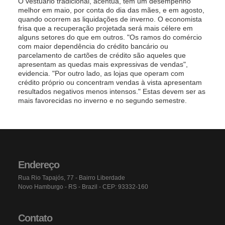
O vestuário tradicional, acentua, tem um desempenho
melhor em maio, por conta do dia das mães, e em agosto,
quando ocorrem as liquidações de inverno. O economista
frisa que a recuperação projetada será mais célere em
alguns setores do que em outros. "Os ramos do comércio
com maior dependência do crédito bancário ou
parcelamento de cartões de crédito são aqueles que
apresentam as quedas mais expressivas de vendas",
evidencia. "Por outro lado, as lojas que operam com
crédito próprio ou concentram vendas à vista apresentam
resultados negativos menos intensos." Estas devem ser as
mais favorecidas no inverno e no segundo semestre.
Endereço
Rua Rio Tapajós, 77 - Bairro Liberdade
Novo Hamburgo - RS - Brazil - CEP: 93332-160
Contato