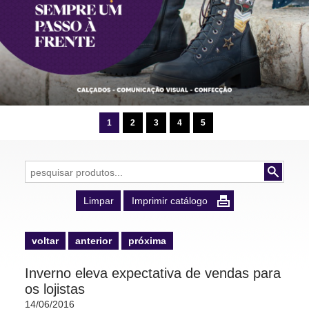
1
2
3
4
5
Limpar
Imprimir catálogo
voltar
anterior
próxima
voltar
anterior
próxima
Inverno eleva expectativa de vendas para
os lojistas
14/06/2016