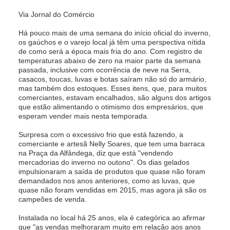
Via
Jornal do Comércio
Há pouco mais de uma semana do início oficial do inverno,
os gaúchos e o varejo local já têm uma perspectiva nítida
de como será a época mais fria do ano. Com registro de
temperaturas abaixo de zero na maior parte da semana
passada, inclusive com ocorrência de neve na Serra,
casacos, toucas, luvas e botas saíram não só do armário,
mas também dos estoques. Esses itens, que, para muitos
comerciantes, estavam encalhados, são alguns dos artigos
que estão alimentando o otimismo dos empresários, que
esperam vender mais nesta temporada.
Surpresa com o excessivo frio que está fazendo, a
comerciante e artesã Nelly Soares, que tem uma barraca
na Praça da Alfândega, diz que está "vendendo
mercadorias do inverno no outono". Os dias gelados
impulsionaram a saída de produtos que quase não foram
demandados nos anos anteriores, como as luvas, que
quase não foram vendidas em 2015, mas agora já são os
campeões de venda.
Instalada no local há 25 anos, ela é categórica ao afirmar
que "as vendas melhoraram muito em relação aos anos