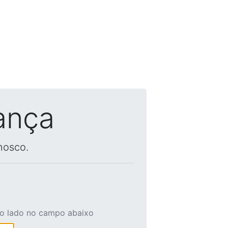
ança
nosco.
ao lado no campo abaixo