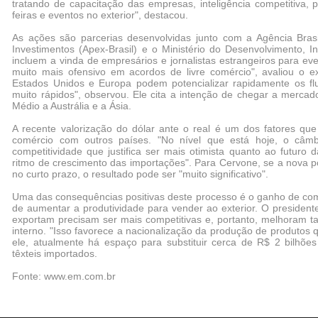
tratando de capacitação das empresas, inteligência competitiva,
feiras e eventos no exterior", destacou.
As ações são parcerias desenvolvidas junto com a Agência Bras
Investimentos (Apex-Brasil) e o Ministério do Desenvolvimento, I
incluem a vinda de empresários e jornalistas estrangeiros para eve
muito mais ofensivo em acordos de livre comércio", avaliou o e
Estados Unidos e Europa podem potencializar rapidamente os flux
muito rápidos", observou. Ele cita a intenção de chegar a merca
Médio a Austrália e a Ásia.
A recente valorização do dólar ante o real é um dos fatores qu
comércio com outros países. "No nível que está hoje, o câm
competitividade que justifica ser mais otimista quanto ao futuro
ritmo de crescimento das importações". Para Cervone, se a nova p
no curto prazo, o resultado pode ser "muito significativo".
Uma das consequências positivas deste processo é o ganho de com
de aumentar a produtividade para vender ao exterior. O president
exportam precisam ser mais competitivas e, portanto, melhoram
interno. "Isso favorece a nacionalização da produção de produtos
ele, atualmente há espaço para substituir cerca de R$ 2 bilhões
têxteis importados.
Fonte: www.em.com.br