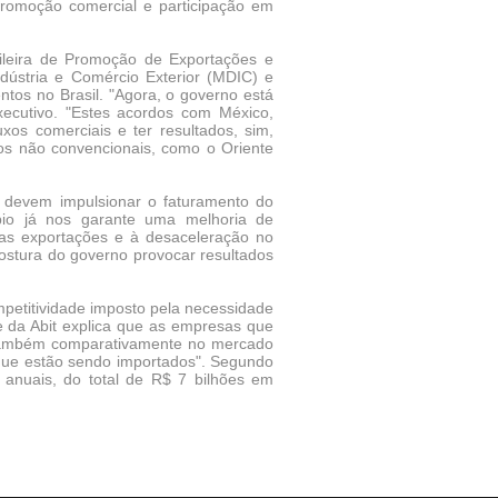
 promoção comercial e participação em
ileira de Promoção de Exportações e
ndústria e Comércio Exterior (MDIC) e
ntos no Brasil. "Agora, o governo está
xecutivo. "Estes acordos com México,
os comerciais e ter resultados, sim,
dos não convencionais, como o Oriente
e devem impulsionar o faturamento do
bio já nos garante uma melhoria de
 das exportações e à desaceleração no
ostura do governo provocar resultados
petitividade imposto pela necessidade
e da Abit explica que as empresas que
 também comparativamente no mercado
 que estão sendo importados". Segundo
 anuais, do total de R$ 7 bilhões em