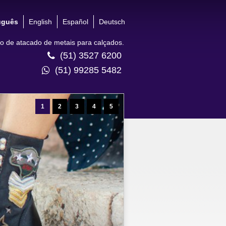
uguês
English
Español
Deutsch
 de atacado de metais para calçados.
(51) 3527 6200
(51) 99285 5482
1
2
3
4
5