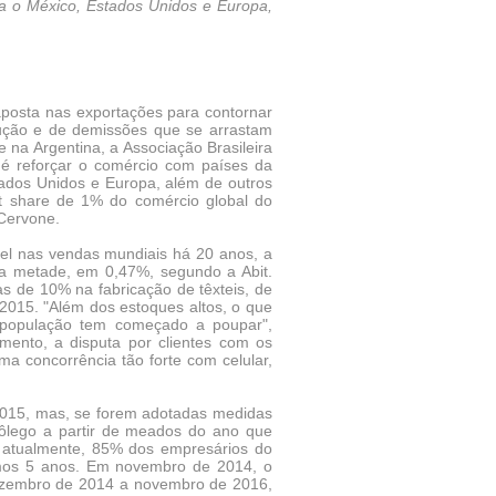
a o México, Estados Unidos e Europa,
 aposta nas exportações para contornar
dução e de demissões que se arrastam
 na Argentina, a Associação Brasileira
a é reforçar o comércio com países da
tados Unidos e Europa, além de outros
t share de 1% do comércio global do
 Cervone.
ível nas vendas mundiais há 20 anos, a
e na metade, em 0,47%, segundo a Abit.
s de 10% na fabricação de têxteis, de
015. "Além dos estoques altos, o que
 população tem começado a poupar",
mento, a disputa por clientes com os
ma concorrência tão forte com celular,
 2015, mas, se forem adotadas medidas
fôlego a partir de meados do ano que
 atualmente, 85% dos empresários do
imos 5 anos. Em novembro de 2014, o
ezembro de 2014 a novembro de 2016,