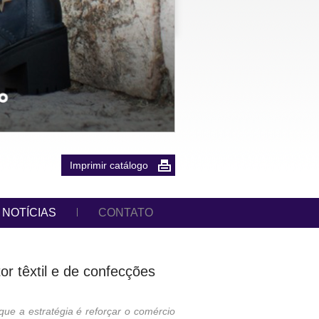
Imprimir catálogo
NOTÍCIAS
CONTATO
r têxtil e de confecções
 que a estratégia é reforçar o comércio