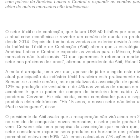
com países da América Latina e Central e expandir as vendas par
além de outros mercados não tradicionais
O setor têxtil e de confecção, que fatura US$ 50 bilhões por ano,
a atual crise econômica e reverter um cenário de queda na pro
desde 2014. Depois do tombo das vendas ao exterior devido à crise
da Indústria Têxtil e de Confecção (Abit) afirma que a estratégi
América Latina e Central e expandir as vendas para o México, Es
mercados não tradicionais. "O que queremos é retomar o marke
setor nos próximos dez anos", afirmou o presidente da Abit, Rafael
A meta é arrojada, uma vez que, apesar de já ter atingido este n
atual participação da indústria têxtil brasileira está praticament
Somam-se a este cenário, as expectativas da associação de queda
12% na produção de vestuário e de 4% nas vendas de roupas em 2
acontece é que o poder de compra do brasileiro tem caído. A
ponderou Cervone. Ele cita ainda, como complicador para o seg
produtos eletroeletrônicos. "Há 15 anos, o nosso setor não tinha u
iPad e videogame", disse.
O presidente da Abit avalia que a recuperação não virá ainda em
no sentido de conquistar novos mercados, o setor pode ganhar 
vem. Cervone cita uma pesquisa da associação que mostra que,
setor consideram exportar seus produtos no horizonte dos próx
porcentual estava em 50%. "Já temos calculadas 776 ações de d