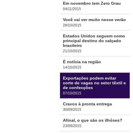
Em novembro tem Zero Grau
04/11/2015
Você vai ver muito nesse verão
28/10/2015
Estados Unidos seguem como
principal destino do calçado
brasileiro
21/10/2015
É notícia na região
14/10/2015
Exportações podem evitar
corte de vagas no setor têxtil e
de confecções
07/10/2015
Cravos à pronta entrega
30/09/2015
Afinal, o que são os ilhóses?
23/09/2015