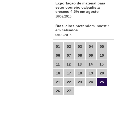
Exportação de material para
setor coureiro calçadista
cresceu 4,5% em agosto
16/09/2015
Brasileiros pretendem investir
em calçados
09/09/2015
01
02
03
04
05
06
07
08
09
10
11
12
13
14
15
16
17
18
19
20
21
22
23
24
25
26
27