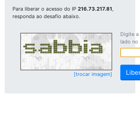
Para liberar o acesso
do IP
216.73.217.81
,
responda ao desafio abaixo.
Digite 
lado no
[trocar imagem]