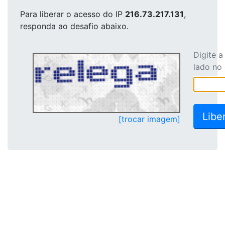
Para liberar o acesso
do IP
216.73.217.131
,
responda ao desafio abaixo.
Digite 
lado no
[trocar imagem]