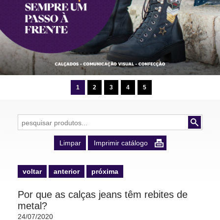
1
2
3
4
5
Limpar
Imprimir catálogo
voltar
anterior
próxima
voltar
anterior
próxima
Por que as calças jeans têm rebites de
metal?
24/07/2020