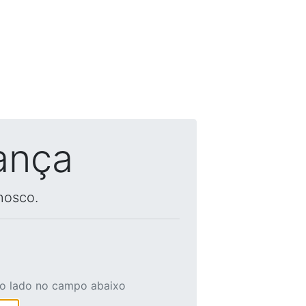
ança
nosco.
ao lado no campo abaixo