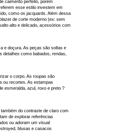
e caimento perfeito, porém 
eferem esse estilo investem em 
cido, como os jacquards. Além dessa 
 blazer de corte moderno (ex: sem 
alto alto e delicado, acessórios com 
a e doçura. As peças são soltas e 
s detalhes como babados, rendas, 
rizar o corpo. As roupas são 
s ou recortes. As estampas 
 esmeralda, azul, roxo e preto ? 
 também do contraste de claro com 
am de explorar referências 
dos ou adoram um visual 
stroyed, blusas e casacos 