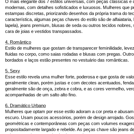
O mais elegante dos 7 estilos universais, com peças clássicas e d
modernas, com detalhes sofisticados e luxuosos. Mulheres que pr
estampas discretas, priorizando desenhos da própria trama do te
característica, algumas peças chaves do estilo são de alfaiataria,
lapela), jeans premium, blusas de seda ou outros tecidos nobres, s
cara de joias e vestidos transpassados.
4. Romântico
Estilo de mulheres que gostam de transparecer feminilidade, levez
fluidas no corpo, como saias rodadas e blusas com pregas. Outro
bordados e laços estão presentes no vestuário das românticas.
5. Sexy
Esse estilo revela uma mulher forte, poderosa e que gosta de valo
geralmente clean, porém justas e com decotes acentuados, fenda
geralmente são de onça, zebra e cobra, e as cores vermelho, verde
acompanhadas de um salto alto fino.
6. Dramático Urbano
Mulheres que optam por esse estilo adoram a cor preta e abusam
escuro. Usam poucos acessórios, porém de design arrojado. Gost
geométricas e contemporâneas com peças com volumes exagera
propositadamente largado e rebelde. As peças chave são jeans de