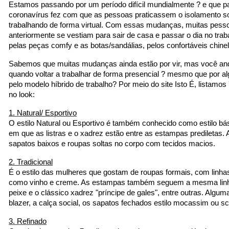
Estamos passando por um período difícil mundialmente ? e que pa
coronavírus fez com que as pessoas praticassem o isolamento so
trabalhando de forma virtual. Com essas mudanças, muitas pessoa
anteriormente se vestiam para sair de casa e passar o dia no trab
pelas peças comfy e as botas/sandálias, pelos confortáveis chinel
Sabemos que muitas mudanças ainda estão por vir, mas você anda
quando voltar a trabalhar de forma presencial ? mesmo que por al
pelo modelo híbrido de trabalho? Por meio do site Isto É, listamos 
no look:
1. Natural/ Esportivo
O estilo Natural ou Esportivo é também conhecido como estilo bási
em que as listras e o xadrez estão entre as estampas prediletas. 
sapatos baixos e roupas soltas no corpo com tecidos macios.
2. Tradicional
É o estilo das mulheres que gostam de roupas formais, com linhas
como vinho e creme. As estampas também seguem a mesma linha,
peixe e o clássico xadrez "príncipe de gales", entre outras. Alguma
blazer, a calça social, os sapatos fechados estilo mocassim ou s
3. Refinado