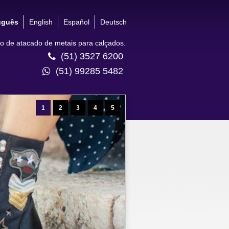
uguês
English
Español
Deutsch
 de atacado de metais para calçados.
(51) 3527 6200
(51) 99285 5482
1
2
3
4
5