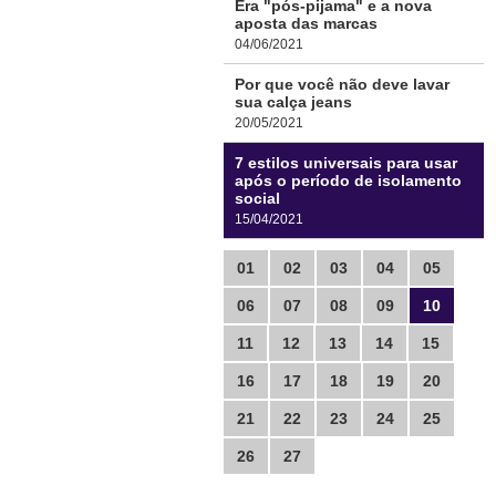
Era "pós-pijama" e a nova
aposta das marcas
04/06/2021
Por que você não deve lavar
sua calça jeans
20/05/2021
7 estilos universais para usar
após o período de isolamento
social
15/04/2021
01
02
03
04
05
06
07
08
09
10
11
12
13
14
15
16
17
18
19
20
21
22
23
24
25
26
27