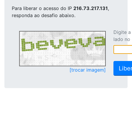
Para liberar o acesso
do IP
216.73.217.131
,
responda ao desafio abaixo.
Digite 
lado no
[trocar imagem]