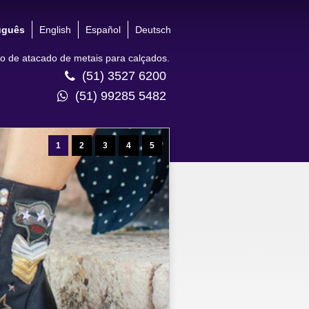
uguês
English
Español
Deutsch
 de atacado de metais para calçados.
(51) 3527 6200
(51) 99285 5482
1
2
3
4
5