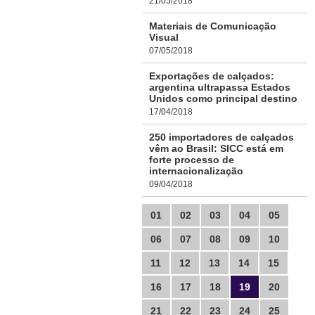
21/05/2018
Materiais de Comunicação
Visual
07/05/2018
Exportações de calçados:
argentina ultrapassa Estados
Unidos como principal destino
17/04/2018
250 importadores de calçados
vêm ao Brasil: SICC está em
forte processo de
internacionalização
09/04/2018
01
02
03
04
05
06
07
08
09
10
11
12
13
14
15
16
17
18
19
20
21
22
23
24
25