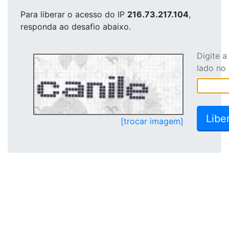
Para liberar o acesso
do IP
216.73.217.104
,
responda ao desafio abaixo.
Digite 
lado no
[trocar imagem]