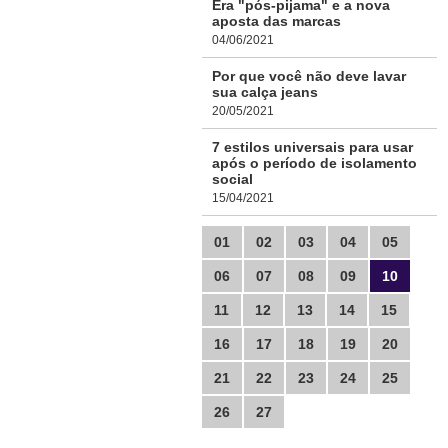
Era "pós-pijama" e a nova
aposta das marcas
04/06/2021
Por que você não deve lavar
sua calça jeans
20/05/2021
7 estilos universais para usar
após o período de isolamento
social
15/04/2021
01
02
03
04
05
06
07
08
09
10
11
12
13
14
15
16
17
18
19
20
21
22
23
24
25
26
27