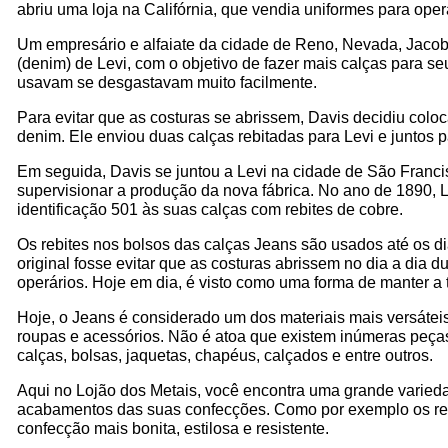
abriu uma loja na Califórnia, que vendia uniformes para ope
Um empresário e alfaiate da cidade de Reno, Nevada, Jacob
(denim) de Levi, com o objetivo de fazer mais calças para seu
usavam se desgastavam muito facilmente.
Para evitar que as costuras se abrissem, Davis decidiu coloca
denim. Ele enviou duas calças rebitadas para Levi e juntos 
Em seguida, Davis se juntou a Levi na cidade de São Francis
supervisionar a produção da nova fábrica. No ano de 1890, Le
identificação 501 às suas calças com rebites de cobre.
Os rebites nos bolsos das calças Jeans são usados até os di
original fosse evitar que as costuras abrissem no dia a dia d
operários. Hoje em dia, é visto como uma forma de manter a t
Hoje, o Jeans é considerado um dos materiais mais versátei
roupas e acessórios. Não é atoa que existem inúmeras peças 
calças, bolsas, jaquetas, chapéus, calçados e entre outros.
Aqui no Lojão dos Metais, você encontra uma grande varieda
acabamentos das suas confecções. Como por exemplo os rebi
confecção mais bonita, estilosa e resistente.