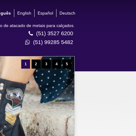
uguês
English
Español
Deutsch
 de atacado de metais para calçados.
(51) 3527 6200
(51) 99285 5482
1
2
3
4
5