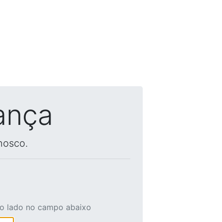
ança
nosco.
ao lado no campo abaixo